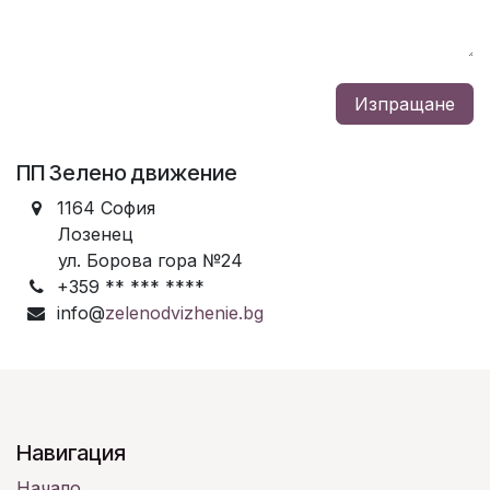
Изпращане
ПП Зелено движение
1164
София
Лозенец
ул. Борова гора №24
+359 ** *** ****
info@
zelenodvizhenie.bg
Навигация
Начало